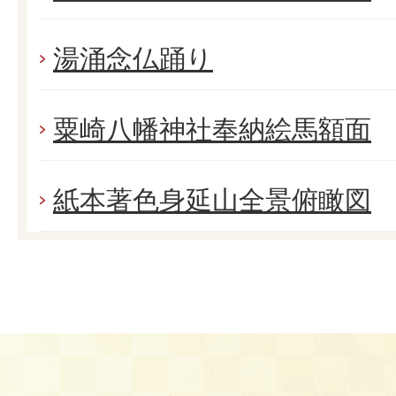
湯涌念仏踊り
粟崎八幡神社奉納絵馬額面
紙本著色身延山全景俯瞰図