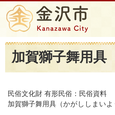
加賀獅子舞用具
民俗文化財 有形民俗：民俗資料
加賀獅子舞用具（かがししまいよ