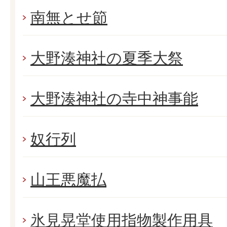
南無とせ節
大野湊神社の夏季大祭
大野湊神社の寺中神事能
奴行列
山王悪魔払
氷見晃堂使用指物製作用具