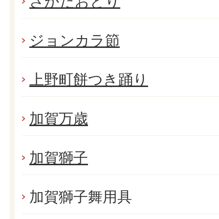
さかたおどり
ジョンカラ節
上野町餅つき踊り
加賀万歳
加賀獅子
加賀獅子舞用具