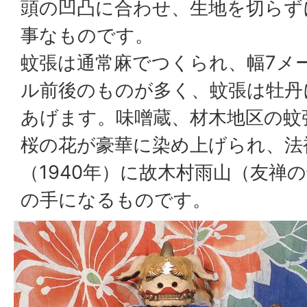
頭の凹凸に合わせ、生地を切らず
事なものです。
蚊張は通常麻でつくられ、幅7メー
ル前後のものが多く、蚊張は牡丹
あげます。味噌蔵、材木地区の蚊
桜の花が豪華に染め上げられ、法
（1940年）に故木村雨山（友禅
の手になるものです。