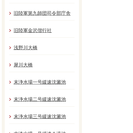
旧陸軍第九師団司令部庁舎
旧陸軍金沢偕行社
浅野川大橋
犀川大橋
末浄水場一号緩速沈澱池
末浄水場二号緩速沈澱池
末浄水場三号緩速沈澱池