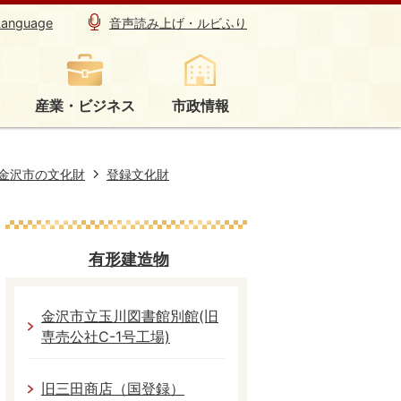
Language
音声読み上げ・ルビふり
産業・ビジネス
市政情報
金沢市の文化財
登録文化財
有形建造物
金沢市立玉川図書館別館(旧
専売公社C-1号工場)
旧三田商店（国登録）