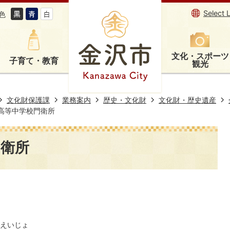
Select 
色
文化・スポーツ
子育て・教育
観光
文化財保護課
業務案内
歴史・文化財
文化財・歴史遺産
高等中学校門衛所
門衛所
えいじょ