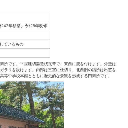
昭和42年移築、令和5年改修
与しているもの
衛所です。平屋建切妻造桟瓦葺で、東西に庇を付けます。外壁は
ガラリを設けます。内部は三室に仕切り、北西旧の詰所は出窓を
高等中学校本館とともに歴史的な景観を形成する門衛所です。