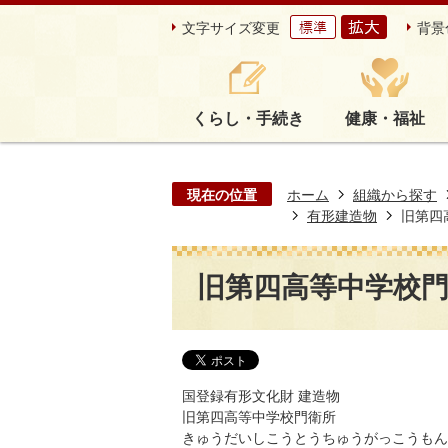
文字サイズ変更
背景
くらし・手続き
健康・福祉
現在の位置
ホーム
組織から探す
有形建造物
旧第四
旧第四高等中学校
国登録有形文化財 建造物
旧第四高等中学校門衛所
きゅうだいしこうとうちゅうがっこうもん