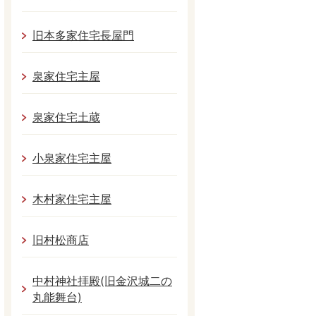
旧本多家住宅長屋門
泉家住宅主屋
泉家住宅土蔵
小泉家住宅主屋
木村家住宅主屋
旧村松商店
中村神社拝殿(旧金沢城二の
丸能舞台)