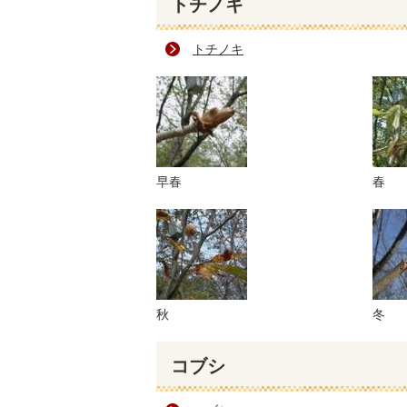
トチノキ
トチノキ
早春
春
秋
冬
コブシ