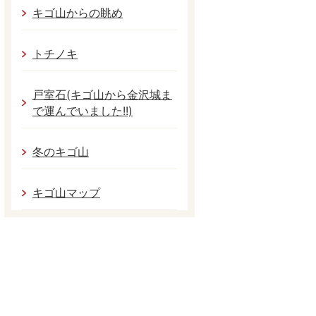
キゴ山からの眺め
トチノキ
戸室石(キゴ山から金沢城ま
で運んでいました!!)
冬のキゴ山
キゴ山マップ