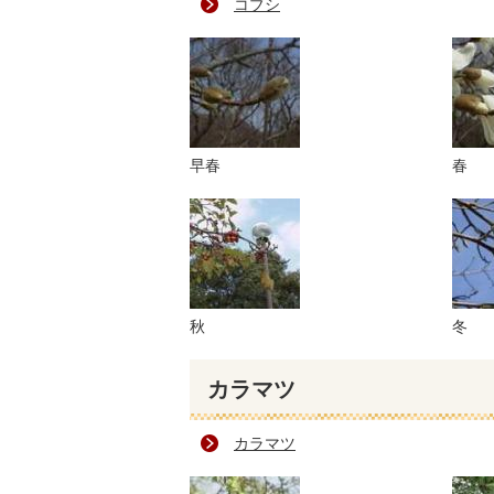
コブシ
早春
春
秋
冬
カラマツ
カラマツ