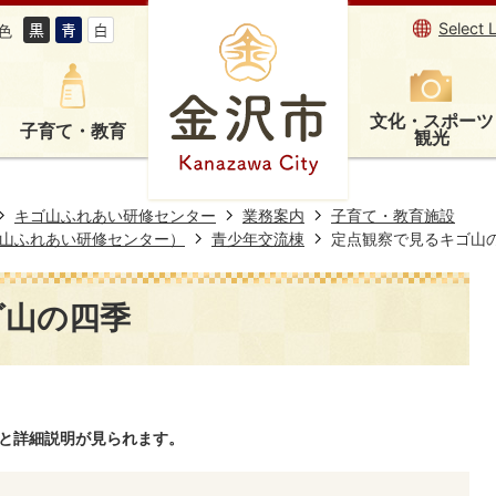
Select 
色
文化・スポーツ
子育て・教育
観光
キゴ山ふれあい研修センター
業務案内
子育て・教育施設
山ふれあい研修センター）
青少年交流棟
定点観察で見るキゴ山
ゴ山の四季
ると詳細説明が見られます。