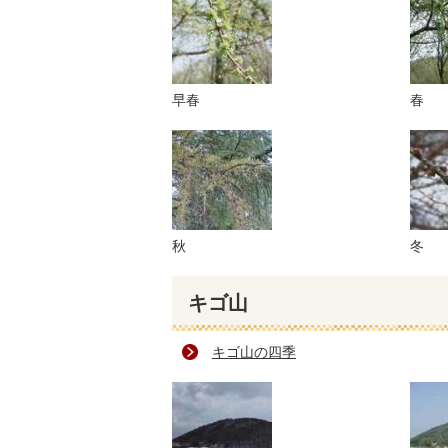
早春
春
秋
冬
キゴ山
キゴ山の四季