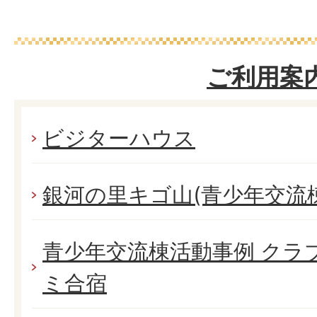
ご利用案
ビジターハウス
銀河の里キゴ山(青少年交流棟
青少年交流棟活動事例 クラ
ミ合宿