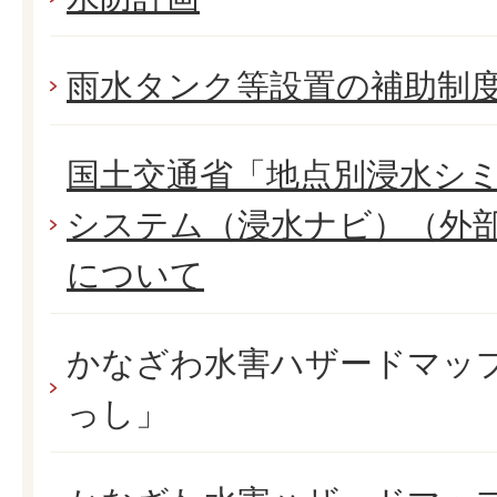
雨水タンク等設置の補助制
国⼟交通省「地点別浸⽔シ
システム（浸⽔ナビ）（外
について
かなざわ水害ハザードマッ
っし」