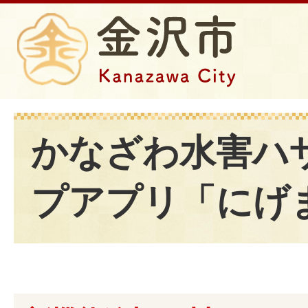
かなざわ水害ハ
プアプリ「にげ