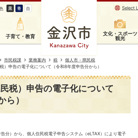
Select 
色
文化・スポーツ
子育て・教育
観光
市民税課
業務案内
税
個人市・県民税
税）申告の電子化について（令和8年度申告分から）
県民税）申告の電子化について
から）
告分）から、個人住民税電子申告システム（eLTAX）により電子