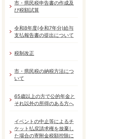
市・県民税申告書の作成及
び税額試算
令和8年度(令和7年分)給与
支払報告書の提出について
税制改正
市・県民税の納税方法につ
いて
65歳以上の方で公的年金と
それ以外の所得のある方へ
イベントの中止等によるチ
ケット払戻請求権を放棄し
た場合の寄附金税額控除に