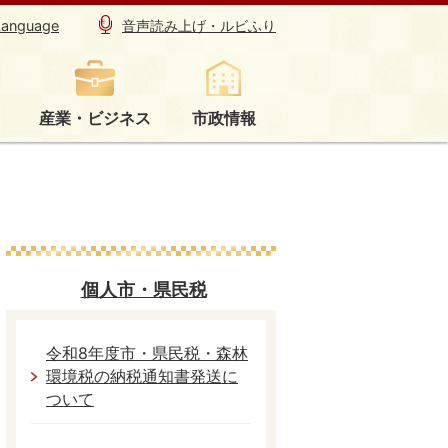
Language
音声読み上げ・ルビふり
産業・ビジネス
市政情報
個人市・県民税
令和8年度市・県民税・森林
環境税の納税通知書発送に
ついて