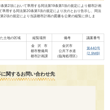
21条第2項において準用する同法第19条第1項の規定により都市計画
て準用する同法第20条第1項の規定により次のとおり告示し、同法
0条第2項の規定により当該都市計画の図書を公衆の縦覧に供しま
た土地の区域
縦覧場所
備考
議案番号
金 沢 市
金沢市
第440号
都市整備局
公共下水道
(2.9MB)
都市計画課
（臨海処理区）
事に関するお問い合わせ先