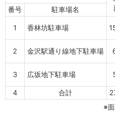
番号
駐車場名
1
香林坊駐車場
1
2
金沢駅通り線地下駐車場
3
広坂地下駐車場
4
合計
2
※