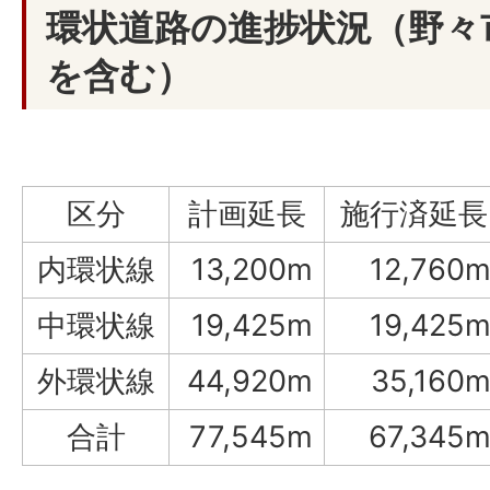
環状道路の進捗状況（野々
を含む）
区分
計画延長
施行済延長
内環状線
13,200m
12,760
中環状線
19,425m
19,425
外環状線
44,920m
35,160
合計
77,545m
67,345