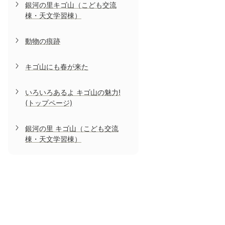
銀河の里キゴ山（こども交流
棟・天文学習棟）
動物の痕跡
キゴ山にも春が来た
いろいろあるよ キゴ山の魅力!
(トップページ)
銀河の里 キゴ山（こども交流
棟・天文学習棟）