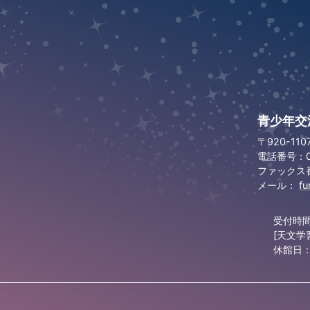
青少年交
〒920-11
電話番号：07
ファックス番号
メール：
fu
受付時間
[天文学
休館日：