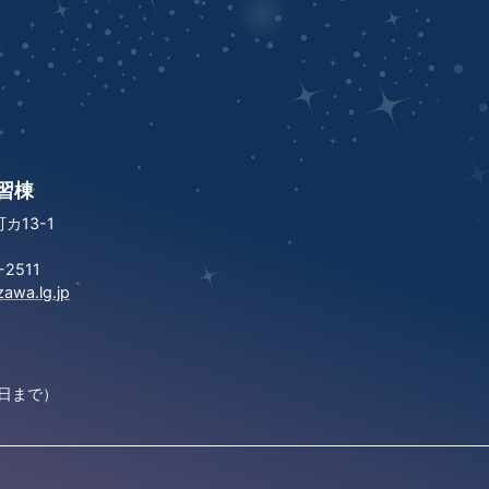
習棟
カ13-1
2511
zawa.lg.jp
3日まで）