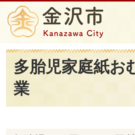
多胎児家庭紙お
業