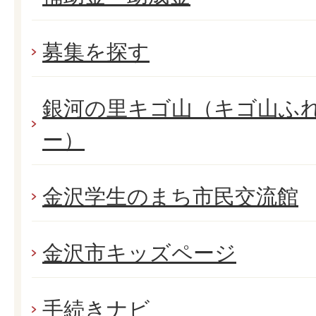
募集を探す
銀河の里キゴ山（キゴ山ふ
ー）
金沢学生のまち市民交流館
金沢市キッズページ
手続きナビ