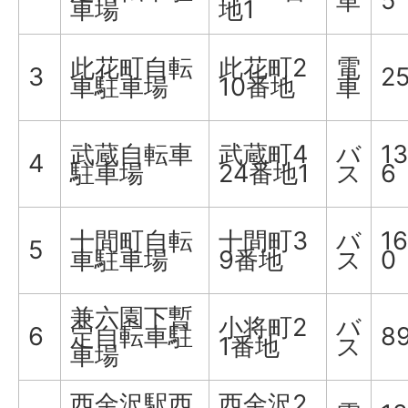
車
5
車場
地1
此花町自転
此花町2
電
3
2
車駐車場
10番地
車
武蔵自転車
武蔵町4
バ
13
4
駐車場
24番地1
ス
6
十間町自転
十間町3
バ
16
5
車駐車場
9番地
ス
0
兼六園下暫
小将町2
バ
6
定自転車駐
8
1番地
ス
車場
西金沢駅西
西金沢2