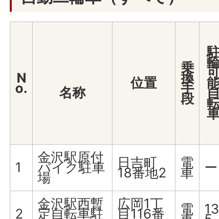
乗
N
換
位置
o.
手
名称
段
金沢駅原付
日吉町
電
1
バイク駐車
ー
18番地2
車
場
金沢駅西暫
広岡1丁
電
13
2
定自転車駐
目116番