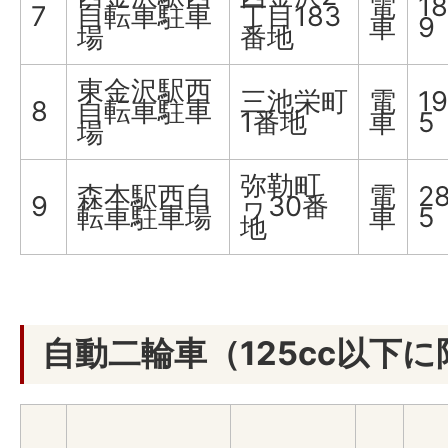
電
18
7
自転車駐車
丁目183
車
9
場
番地
東金沢駅西
三池栄町
電
19
8
自転車駐車
1番地
車
5
場
弥勒町
森本駅西自
電
2
9
ヮ30番
転車駐車場
車
5
地
自動二輪車（125cc以下