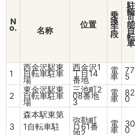
駐
輪
乗
可
N
換
位置
能
o.
手
名称
自
段
転
車
西金沢駅東
西金沢1
電
77
1
自転車駐車
丁目14
車
5
場
番地
東金沢駅東
三池町2
電
82
2
自転車駐車
08番地
車
0
場
3
森本駅東第
弥勒町
電
30
3
1自転車駐
ロ61番
車
0
地2