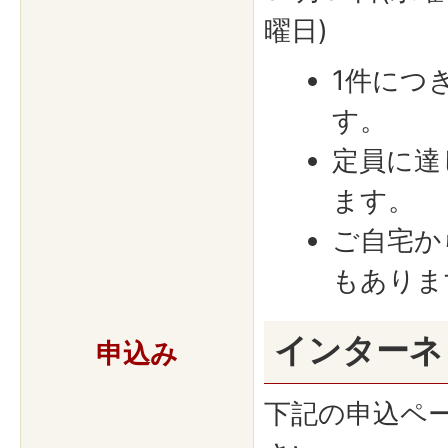
曜日)
1件につ
す。
定員に達
ます。
ご自宅か
もありま
インターネ
申込み
下記の申込ペ