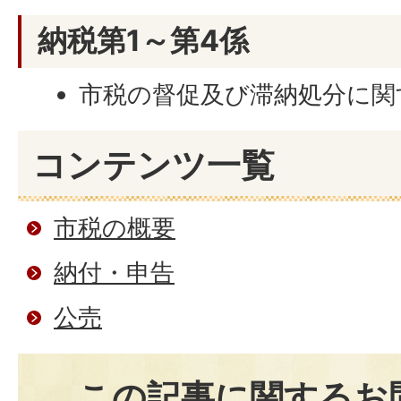
納税第1～第4係
市税の督促及び滞納処分に関
コンテンツ一覧
市税の概要
納付・申告
公売
この記事に関するお