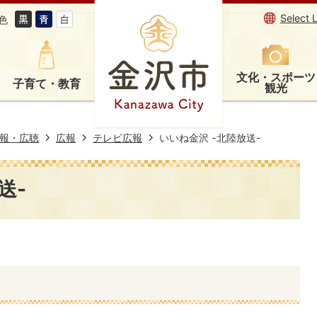
Select 
色
文化・スポーツ
子育て・教育
観光
報・広聴
広報
テレビ広報
いいね金沢 -北陸放送-
送-