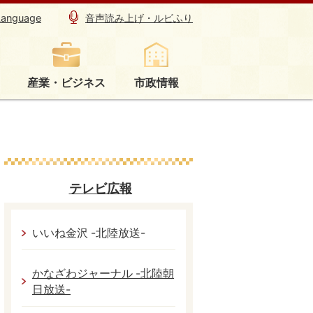
Language
音声読み上げ・ルビふり
産業・ビジネス
市政情報
テレビ広報
いいね金沢 -北陸放送-
かなざわジャーナル -北陸朝
日放送-