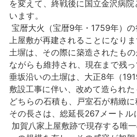
を変えて、終戦後に国立金沢病院
います。
宝暦大火（宝暦9年・1759年）
上屋敷が再建されることになりま
土塀は、その際に築造されたもの
ながらも維持され、現在まで残っ
垂坂沿いの土塀は、大正8年（19
敷設工事に伴い、改めて造られた
どちらの石積も、戸室石が精緻に
その長さは、総延長267メート
加賀八家上屋敷跡で現存する唯一