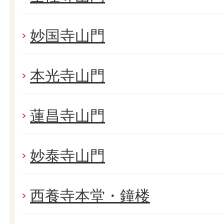
妙国寺山門
本光寺山門
蓮昌寺山門
妙泰寺山門
西養寺本堂・鐘楼