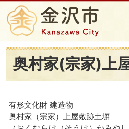
奥村家(宗家)上
有形文化財 建造物
奥村家（宗家）上屋敷跡土塀
（おくむらけ（そうけ）かみやし