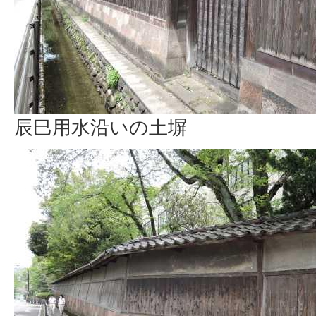
辰巳用水沿いの土塀