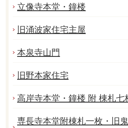
立像寺本堂・鐘楼
旧涌波家住宅主屋
本泉寺山門
旧野本家住宅
高岸寺本堂・鐘楼 附 棟札七
専長寺本堂附棟札一枚・旧