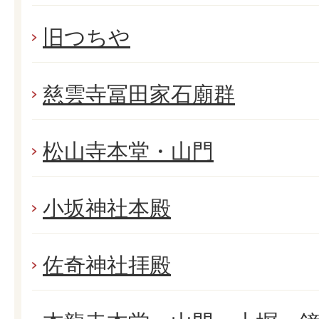
旧つちや
慈雲寺冨田家石廟群
松山寺本堂・山門
小坂神社本殿
佐奇神社拝殿