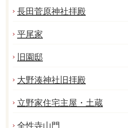
長田菅原神社拝殿
平尾家
旧園邸
大野湊神社旧拝殿
立野家住宅主屋・土蔵
全性寺山門