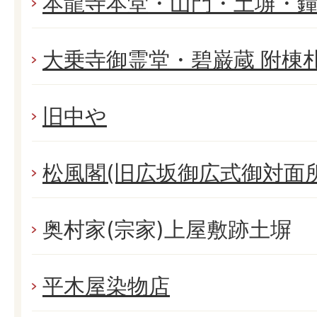
本龍寺本堂・山門・土塀・
大乗寺御霊堂・碧巌蔵 附棟
旧中や
松風閣(旧広坂御広式御対面
奥村家(宗家)上屋敷跡土塀
平木屋染物店