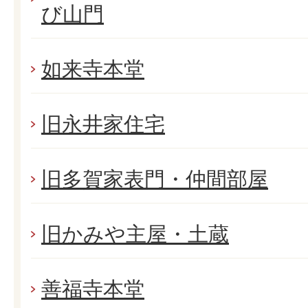
び山門
如来寺本堂
旧永井家住宅
旧多賀家表門・仲間部屋
旧かみや主屋・土蔵
善福寺本堂