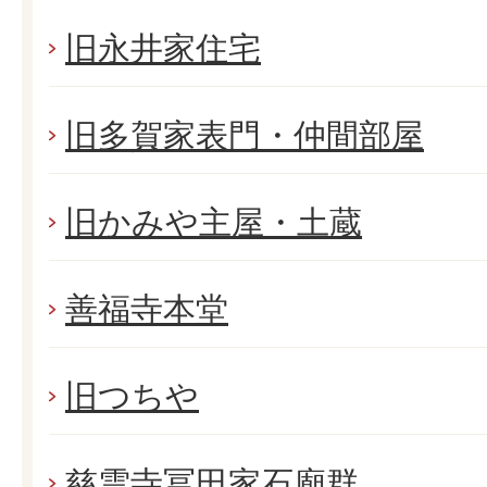
旧永井家住宅
旧多賀家表門・仲間部屋
旧かみや主屋・土蔵
善福寺本堂
旧つちや
慈雲寺冨田家石廟群