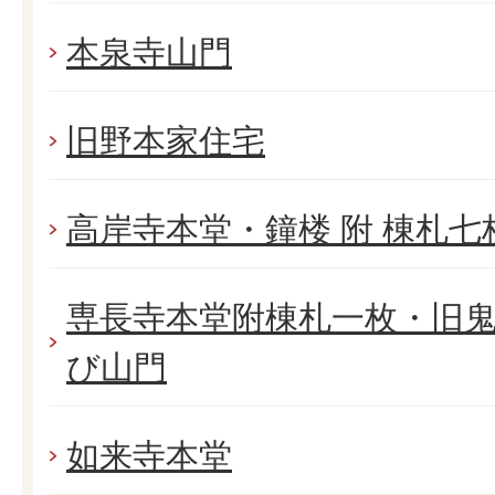
本泉寺山門
旧野本家住宅
高岸寺本堂・鐘楼 附 棟札七
専長寺本堂附棟札一枚・旧
び山門
如来寺本堂