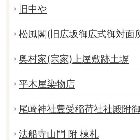
旧中や
松風閣(旧広坂御広式御対面
奥村家(宗家)上屋敷跡土塀
平木屋染物店
尾崎神社豊受稲荷社社殿附
法船寺山門 附 棟札