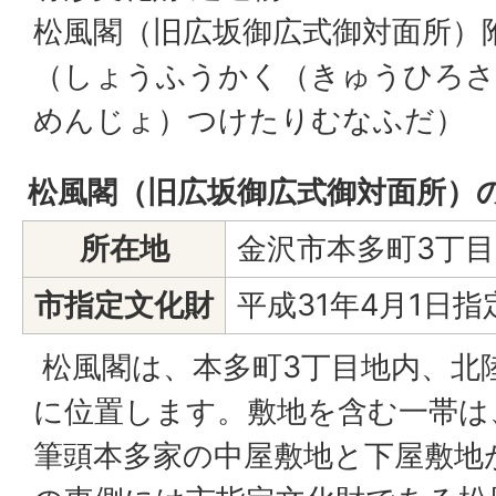
松風閣（旧広坂御広式御対面所）
（しょうふうかく（きゅうひろ
めんじょ）つけたりむなふだ）
松風閣（旧広坂御広式御対面所）
所在地
金沢市本多町3丁目
市指定文化財
平成31年4月1日指
松風閣は、本多町3丁目地内、北
に位置します。敷地を含む一帯は
筆頭本多家の中屋敷地と下屋敷地