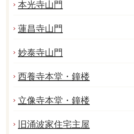
本光寺山門
蓮昌寺山門
妙泰寺山門
西養寺本堂・鐘楼
立像寺本堂・鐘楼
旧涌波家住宅主屋