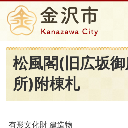
松風閣(旧広坂
所)附棟札
有形文化財 建造物