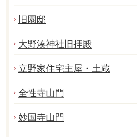
旧園邸
大野湊神社旧拝殿
立野家住宅主屋・土蔵
全性寺山門
妙国寺山門