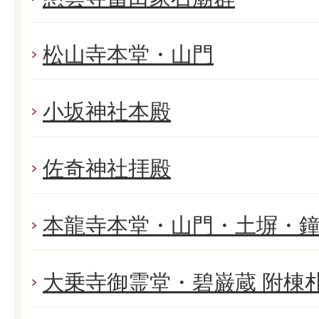
松山寺本堂・山門
小坂神社本殿
佐奇神社拝殿
本龍寺本堂・山門・土塀・
大乗寺御霊堂・碧巌蔵 附棟