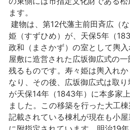
の東側には市指定文化財である松
ます。
建物は、第12代藩主前田斉広（
姫（すずひめ）が、天保5年（18
政和（まさかず）の室として輿入
屋敷に造営された広坂御広式の一
残るものです。寿々姫は輿入れか
なり、その後、広坂御広式は取り
が天保14年（1843年）に本多
ました。この移築を行った大工棟
記載されている棟札が現在も小屋
に附指定されています。明治19年