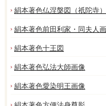
絹本著色仏涅槃図（祇陀寺
絹本著色前田利家・同夫人
絹本著色十王図
絹本著色弘法大師画像
絹本著色愛染明王画像
絹本著色方便法身尊影