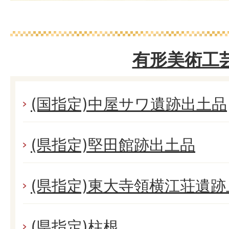
有形美術工
(国指定)中屋サワ遺跡出土品
(県指定)堅田館跡出土品
(県指定)東大寺領横江荘遺
(県指定)柱根