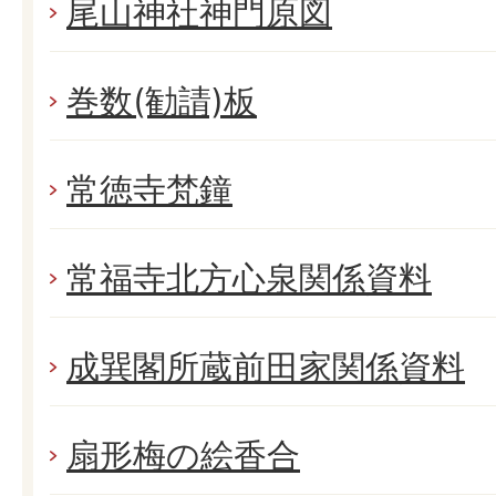
尾山神社神門原図
巻数(勧請)板
常徳寺梵鐘
常福寺北方心泉関係資料
成巽閣所蔵前田家関係資料
扇形梅の絵香合