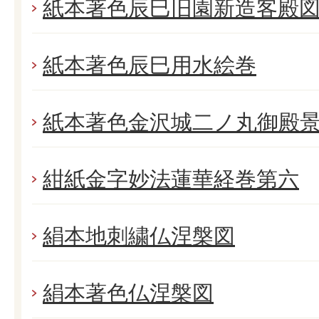
紙本著色辰巳旧園新造客殿
紙本著色辰巳用水絵巻
紙本著色金沢城二ノ丸御殿
紺紙金字妙法蓮華経巻第六
絹本地刺繍仏涅槃図
絹本著色仏涅槃図