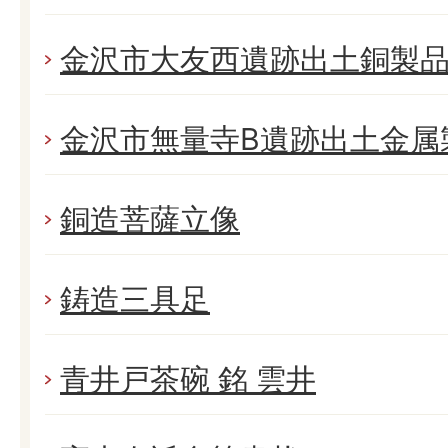
金沢市大友西遺跡出土銅製
金沢市無量寺B遺跡出土金属
銅造菩薩立像
鋳造三具足
青井戸茶碗 銘 雲井