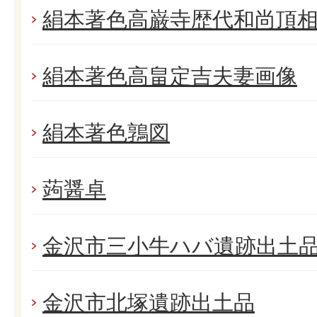
絹本著色高巌寺歴代和尚頂
絹本著色高畠定吉夫妻画像
絹本著色鶉図
蒟醤卓
金沢市三小牛ハバ遺跡出土
金沢市北塚遺跡出土品