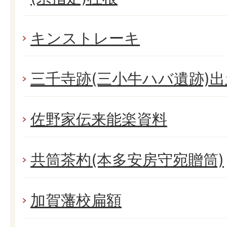
キンストレーキ
三千寺跡(三小牛ハバ遺跡)
佐野家伝来能楽資料
共筒茶杓(本多安房守宛贈筒)
加賀藩校扁額