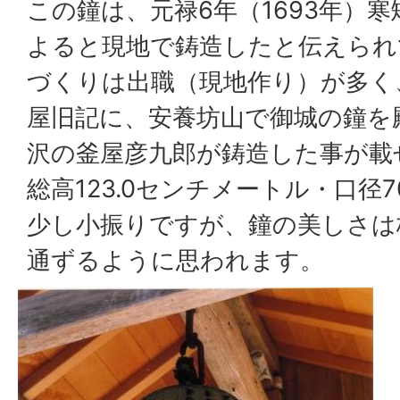
この鐘は、元禄6年（1693年）寒
よると現地で鋳造したと伝えられ
づくりは出職（現地作り）が多く
屋旧記に、安養坊山で御城の鐘を
沢の釜屋彦九郎が鋳造した事が載
総高123.0センチメートル・口径
少し小振りですが、鐘の美しさは
通ずるように思われます。