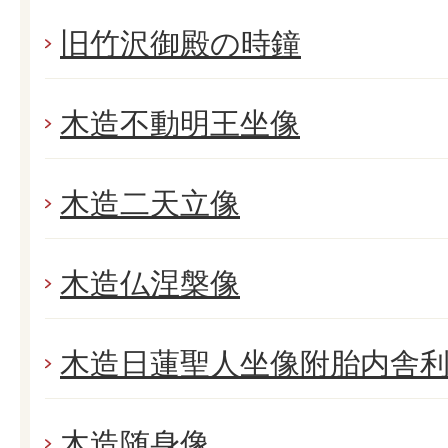
旧竹沢御殿の時鐘
木造不動明王坐像
木造二天立像
木造仏涅槃像
木造日蓮聖人坐像附胎内舎
木造随身像