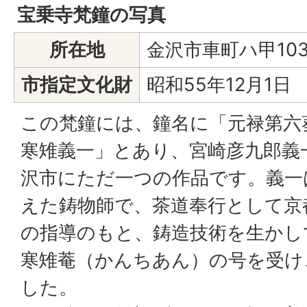
宝乗寺梵鐘の写真
所在地
金沢市車町ハ甲103
市指定文化財
昭和55年12月1日
この梵鐘には、鐘名に「元禄第六
寒雉義一」とあり、宮崎彦九郎義
沢市にただ一つの作品です。義一
えた鋳物師で、茶道奉行として京
の指導のもと、鋳造技術を生かし
寒雉菴（かんちあん）の号を受け
した。