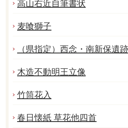
高山右近自筆書状
麦喰獅子
（県指定）西念・南新保遺
木造不動明王立像
竹筒花入
春日懐紙 草花他四首