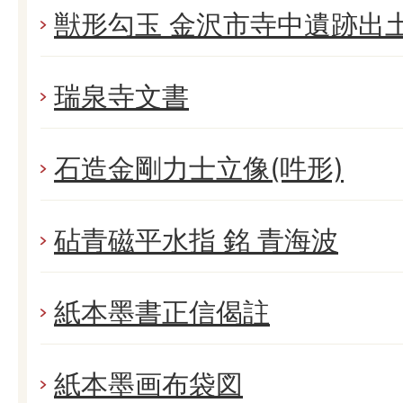
獣形勾玉 金沢市寺中遺跡出
瑞泉寺文書
石造金剛力士立像(吽形)
砧青磁平水指 銘 青海波
紙本墨書正信偈註
紙本墨画布袋図