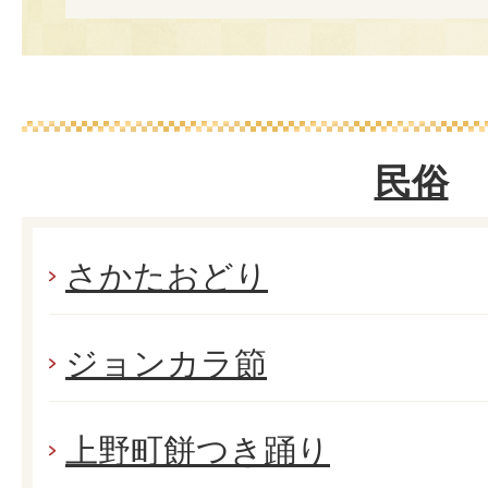
民俗
さかたおどり
ジョンカラ節
上野町餅つき踊り