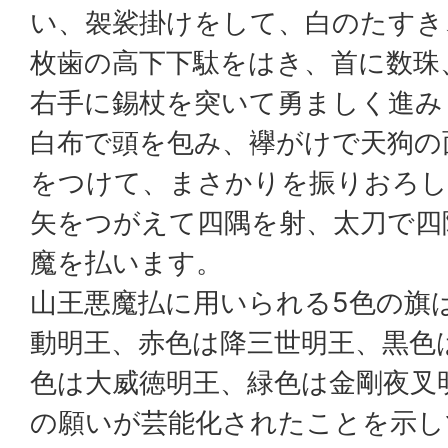
い、袈裟掛けをして、白のたすき
枚歯の高下下駄をはき、首に数珠
右手に錫杖を突いて勇ましく進み
白布で頭を包み、襷がけで天狗の
をつけて、まさかりを振りおろし
矢をつがえて四隅を射、太刀で四
魔を払います。
山王悪魔払に用いられる5色の旗
動明王、赤色は降三世明王、黒色
色は大威徳明王、緑色は金剛夜叉
の願いが芸能化されたことを示し