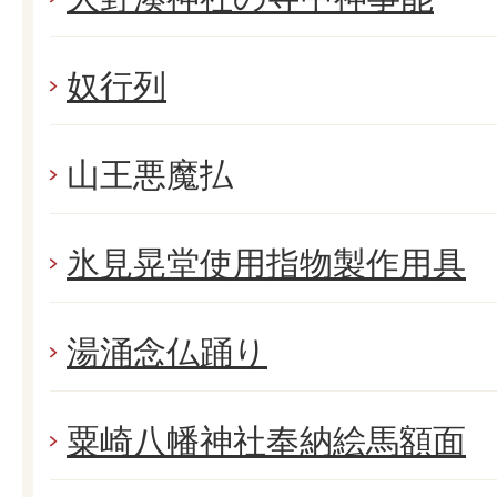
奴行列
山王悪魔払
氷見晃堂使用指物製作用具
湯涌念仏踊り
粟崎八幡神社奉納絵馬額面