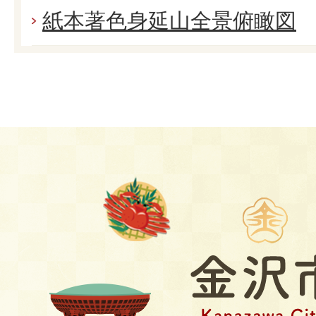
紙本著色身延山全景俯瞰図