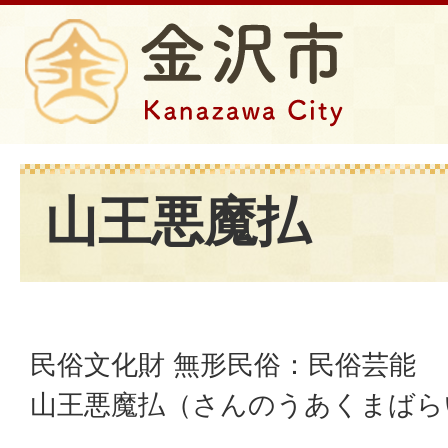
山王悪魔払
民俗文化財 無形民俗：民俗芸能
山王悪魔払（さんのうあくまばら