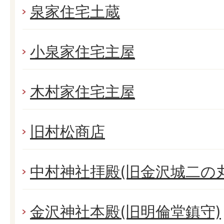
泉家住宅土蔵
小泉家住宅主屋
木村家住宅主屋
旧村松商店
中村神社拝殿(旧金沢城二の
金沢神社本殿(旧明倫堂鎮守)