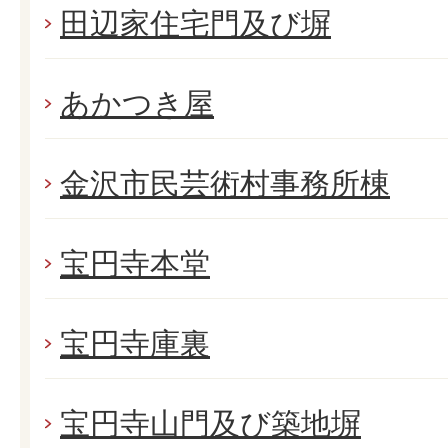
田辺家住宅門及び塀
あかつき屋
金沢市民芸術村事務所棟
宝円寺本堂
宝円寺庫裏
宝円寺山門及び築地塀