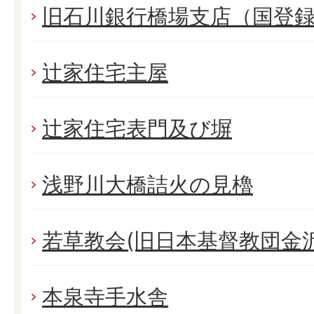
旧石川銀行橋場支店（国登
辻家住宅主屋
辻家住宅表門及び塀
浅野川大橋詰火の見櫓
若草教会(旧日本基督教団金
本泉寺手水舎