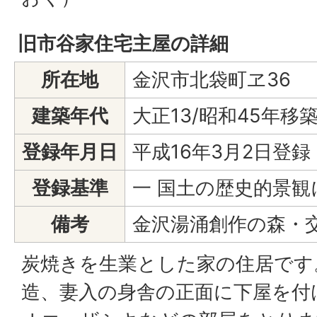
旧市谷家住宅主屋の詳細
所在地
金沢市北袋町ヱ36
建築年代
大正13/昭和45年移
登録年月日
平成16年3月2日登録
登録基準
一 国土の歴史的景
備考
金沢湯涌創作の森・
炭焼きを生業とした家の住居です
造、妻入の身舎の正面に下屋を付