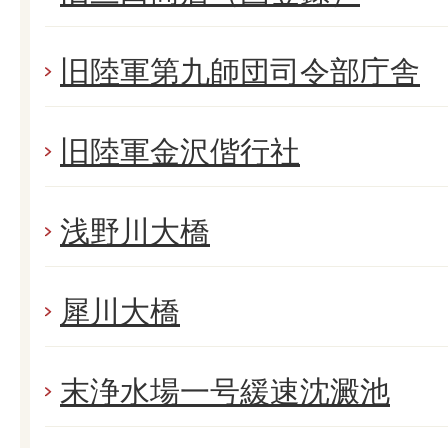
旧陸軍第九師団司令部庁舎
旧陸軍金沢偕行社
浅野川大橋
犀川大橋
末浄水場一号緩速沈澱池