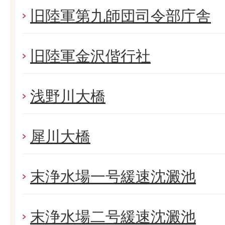
旧陸軍第九師団司令部庁舎
旧陸軍金沢偕行社
浅野川大橋
犀川大橋
末浄水場一号緩速沈澱池
末浄水場二号緩速沈澱池