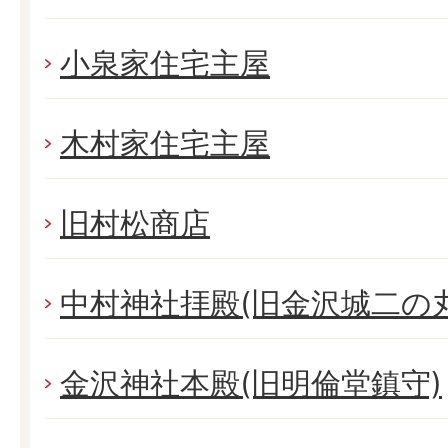
小泉家住宅主屋
木村家住宅主屋
旧村松商店
中村神社拝殿(旧金沢城二の
金沢神社本殿(旧明倫堂鎮守)