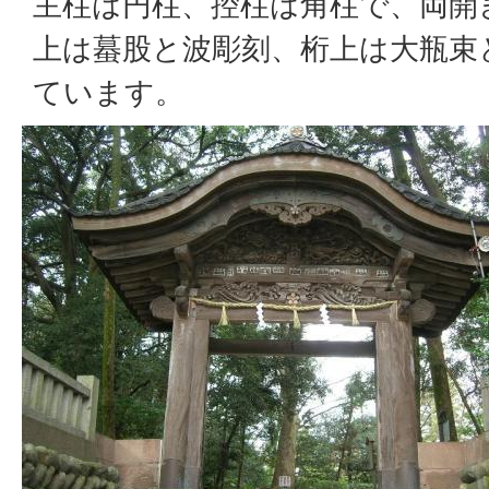
主柱は円柱、控柱は角柱で、両開
上は蟇股と波彫刻、桁上は大瓶束
ています。