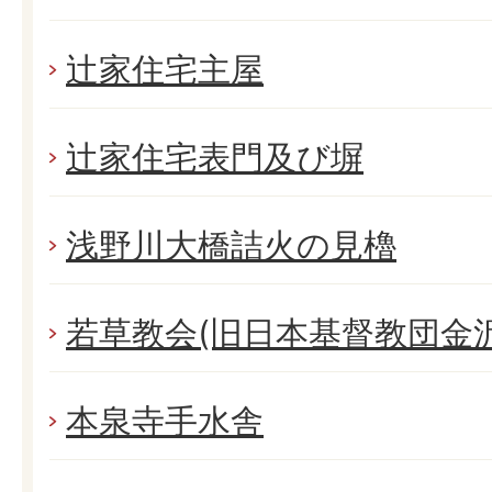
辻家住宅主屋
辻家住宅表門及び塀
浅野川大橋詰火の見櫓
若草教会(旧日本基督教団金
本泉寺手水舎