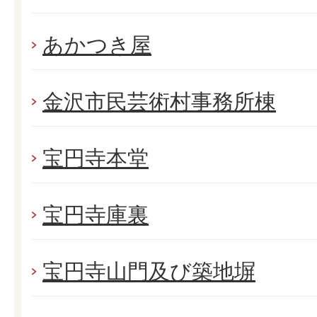
あかつき屋
金沢市民芸術村事務所棟
宝円寺本堂
宝円寺庫裏
宝円寺山門及び築地塀