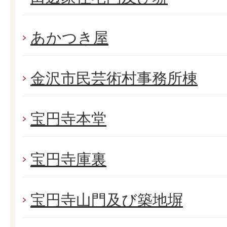
あかつき屋
金沢市民芸術村事務所棟
宝円寺本堂
宝円寺庫裏
宝円寺山門及び築地塀