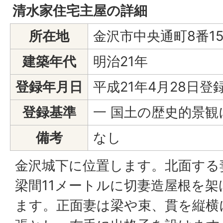
清水家住宅主屋の詳細
所在地
金沢市中央通町8番1
建築年代
明治21年
登録年月日
平成21年4月28日登
登録基準
一 国土の歴史的景
備考
なし
金沢城下に位置します。北面する
梁間11メートルに切妻造屋根を
ます。正面妻は梁や束、貫を縦横