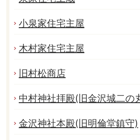
小泉家住宅主屋
木村家住宅主屋
旧村松商店
中村神社拝殿(旧金沢城二の
金沢神社本殿(旧明倫堂鎮守)