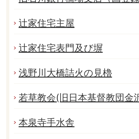
辻家住宅主屋
辻家住宅表門及び塀
浅野川大橋詰火の見櫓
若草教会(旧日本基督教団金
本泉寺手水舎