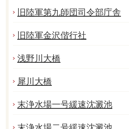
旧陸軍第九師団司令部庁舎
旧陸軍金沢偕行社
浅野川大橋
犀川大橋
末浄水場一号緩速沈澱池
末浄水場二号緩速沈澱池