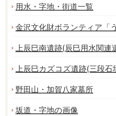
用水・字地・街道一覧
金沢文化財ボランティア「
上辰巳南遺跡(辰巳用水関連遺
上辰巳カズコズ遺跡(三段石
野田山・加賀八家墓所
坂道・字地の画像