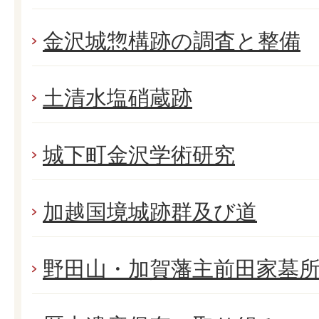
金沢城惣構跡の調査と整備
土清水塩硝蔵跡
城下町金沢学術研究
加越国境城跡群及び道
野田山・加賀藩主前田家墓