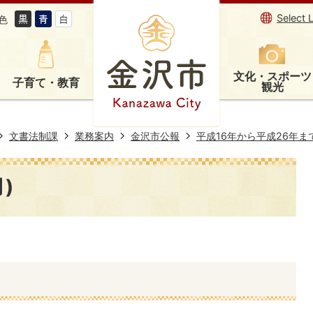
Select 
色
文化・スポーツ
子育て・教育
観光
文書法制課
業務案内
金沢市公報
平成16年から平成26年ま
)