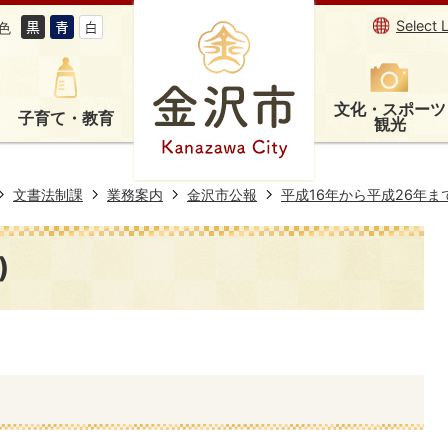
Select 
色
文化・スポーツ
子育て・教育
観光
文書法制課
業務案内
金沢市公報
平成16年から平成26年ま
)