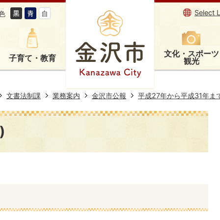
Select 
色
文化・スポーツ
子育て・教育
観光
文書法制課
業務案内
金沢市公報
平成27年から平成31年ま
)