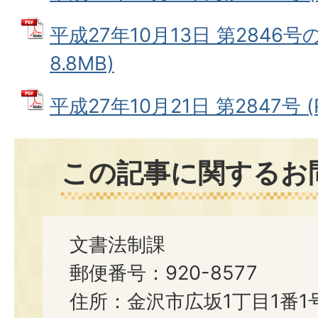
平成27年10月13日 第2846号の
8.8MB)
平成27年10月21日 第2847号 (
この記事に関するお
文書法制課
郵便番号：920-8577
住所：金沢市広坂1丁目1番1