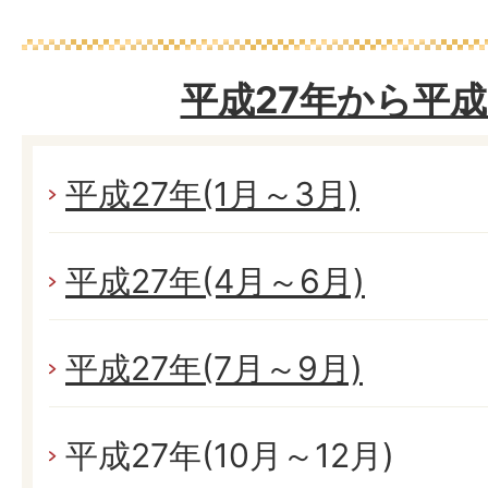
平成27年から平成
平成27年(1月～3月)
平成27年(4月～6月)
平成27年(7月～9月)
平成27年(10月～12月)