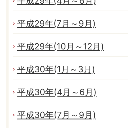
平成29年(4月～6月)
平成29年(7月～9月)
平成29年(10月～12月)
平成30年(1月～3月)
平成30年(4月～6月)
平成30年(7月～9月)