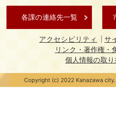
各課の連絡先一覧
アクセシビリティ
サ
リンク・著作権・
個人情報の取り
Copyright (c) 2022 Kanazawa city.