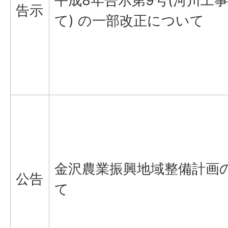
平成8年告示第9号(河川工
告示
て) の一部改正について
金沢農業振興地域整備計画
公告
て