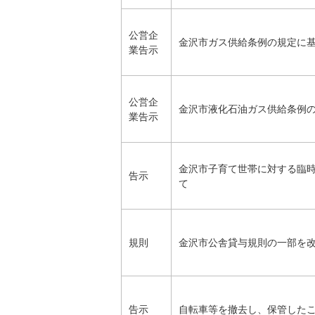
公営企
金沢市ガス供給条例の規定に
業告示
公営企
金沢市液化石油ガス供給条例
業告示
金沢市子育て世帯に対する臨
告示
て
規則
金沢市公舎貸与規則の一部を
告示
自転車等を撤去し、保管した