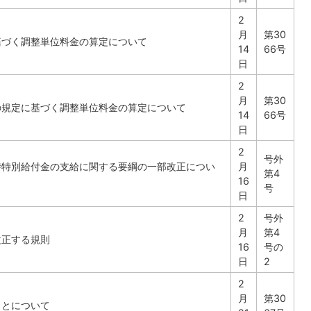
2
月
第30
基づく調整単位料金の算定について
14
66号
日
2
月
第30
の規定に基づく調整単位料金の算定について
14
66号
日
2
号外
時特別給付金の支給に関する要綱の一部改正につい
月
第4
16
号
日
2
号外
月
第4
改正する規則
16
号の
日
2
2
月
第30
ことについて