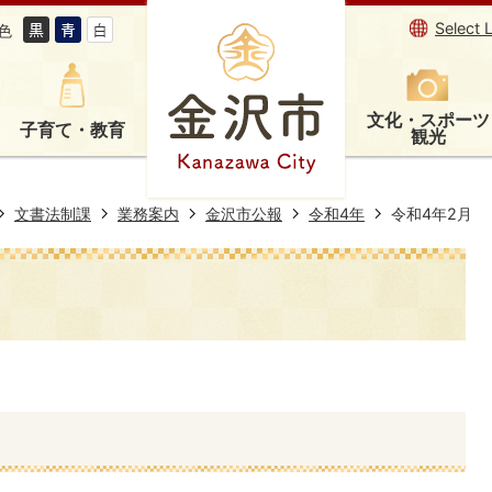
Select 
色
文化・スポーツ
子育て・教育
観光
文書法制課
業務案内
金沢市公報
令和4年
令和4年2月