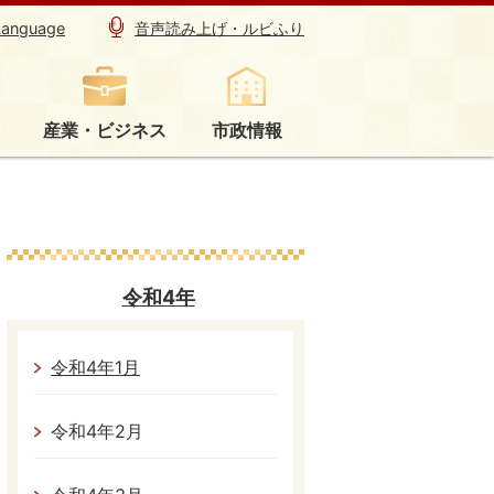
Language
音声読み上げ・ルビふり
産業・ビジネス
市政情報
令和4年
令和4年1月
令和4年2月