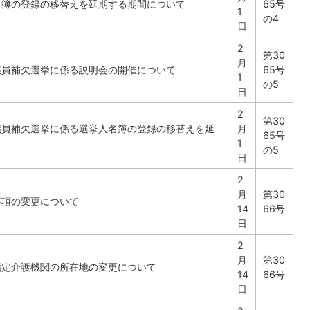
名簿の登録の移替えを延期する期間について
65号
1
の4
日
2
第30
月
議員補欠選挙に係る説明会の開催について
65号
1
の5
日
2
第30
議員補欠選挙に係る選挙人名簿の登録の移替えを延
月
65号
1
の5
日
2
月
第30
事項の変更について
14
66号
日
2
月
第30
指定介護機関の所在地の変更について
14
66号
日