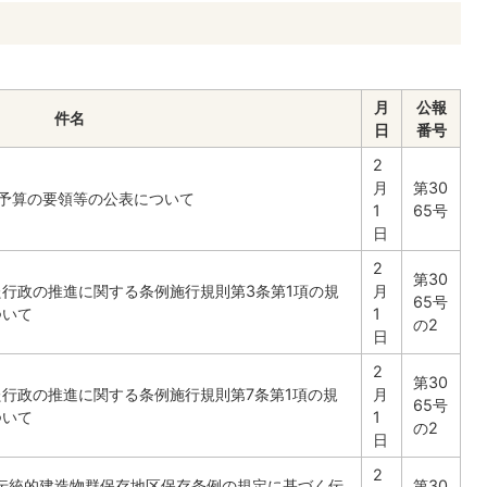
月
公報
件名
日
番号
2
月
第30
予算の要領等の公表について
1
65号
日
2
第30
行政の推進に関する条例施行規則第3条第1項の規
月
65号
ついて
1
の2
日
2
第30
行政の推進に関する条例施行規則第7条第1項の規
月
65号
ついて
1
の2
日
2
市伝統的建造物群保存地区保存条例の規定に基づく伝
第30