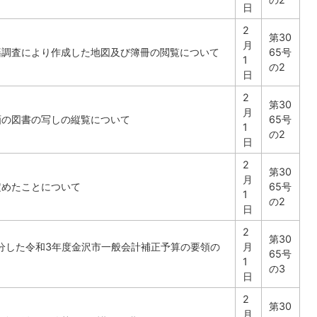
日
2
第30
月
籍調査により作成した地図及び簿冊の閲覧について
65号
1
の2
日
2
第30
月
画の図書の写しの縦覧について
65号
1
の2
日
2
第30
月
定めたことについて
65号
1
の2
日
2
第30
処分した令和3年度金沢市一般会計補正予算の要領の
月
65号
1
の3
日
2
第30
月