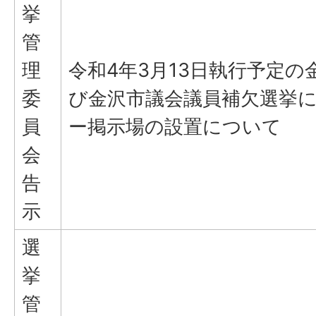
挙
管
理
令和4年3月13日執行予定の
委
び金沢市議会議員補欠選挙
員
ー掲示場の設置について
会
告
示
選
挙
管