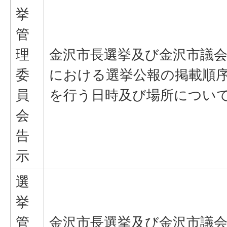
挙
管
理
金沢市長選挙及び金沢市議
委
における選挙公報の掲載順
員
を行う日時及び場所につい
会
告
示
選
挙
管
金沢市長選挙及び金沢市議