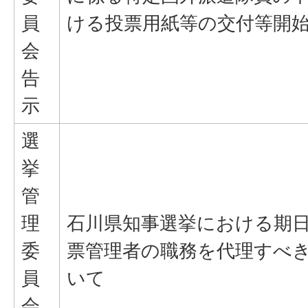
員
ける投票用紙等の交付等開
会
告
示
選
挙
管
理
石川県知事選挙における期
委
票管理者の職務を代理すべ
員
いて
会