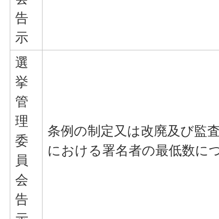
告
示
選
挙
管
理
条例の制定又は改廃及び監
委
における署名者の最低数に
員
会
告
示