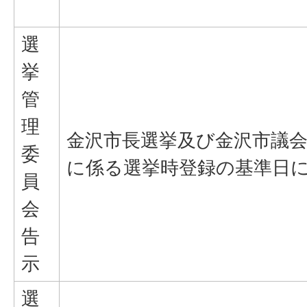
選
挙
管
理
金沢市長選挙及び金沢市議
委
に係る選挙時登録の基準日
員
会
告
示
選