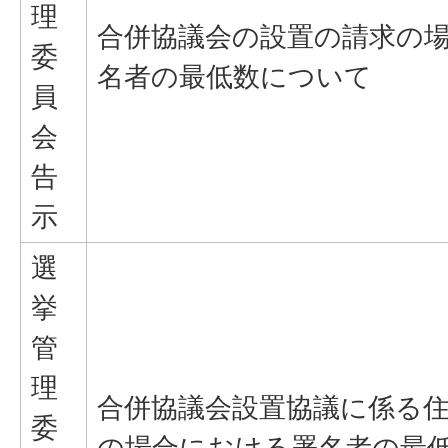
理
合併協議会の設置の請求の
委
名者の最低数について
員
会
告
示
選
挙
管
理
合併協議会設置協議に係る
委
の場合における署名者の最