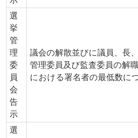
選
挙
管
理
議会の解散並びに議員、長
委
管理委員及び監査委員の解
員
における署名者の最低数に
会
告
示
選