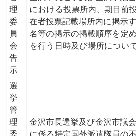
理
における投票所内、期目前
委
在者投票記載場所内に掲示
員
名等の掲示の掲載順序を定
会
を行う日時及び場所につい
告
示
選
挙
管
理
金沢市長選挙及び金沢市議
委
に係る特定国外派遣隊員の