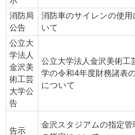
示
消防局
消防車のサイレンの使用
公告
いて
公立大
学法人
公立大学法人金沢美術工
金沢美
学の令和4年度財務諸表
術工芸
について
大学公
告
金沢スタジアムの指定管
告示