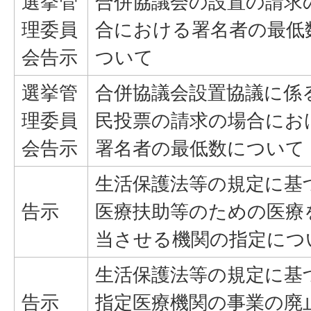
選挙管
合併協議会の設置の請求
理委員
合における署名者の最低
会告示
ついて
選挙管
合併協議会設置協議に係
理委員
民投票の請求の場合にお
会告示
署名者の最低数について
生活保護法等の規定に基
告示
医療扶助等のための医療
当させる機関の指定につ
生活保護法等の規定に基
告示
指定医療機関の事業の廃