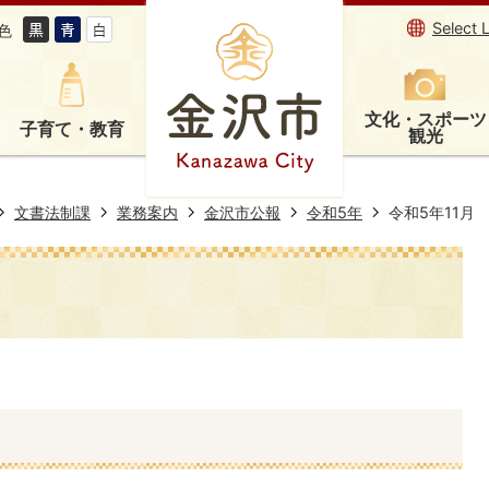
Select 
色
文化・スポーツ
子育て・教育
観光
文書法制課
業務案内
金沢市公報
令和5年
令和5年11月