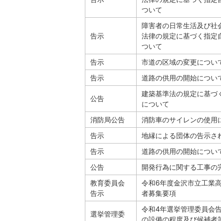
ついて
障害者の日常生活及び社
告示
法律の規定に基づく指定
ついて
告示
市道の区域の変更につい
告示
道路の供用の開始につい
建築基準法の規定に基づ
公告
について
消防局公告
消防車のサイレンの使用
告示
地縁による団体の告示さ
告示
道路の供用の開始につい
公告
開発行為に関する工事の
教育委員会
令和6年度金沢市立工業
告示
者募集要項
令和4年選挙管理委員会告
選挙管理委
の設備の程度及び候補者