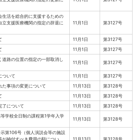
会生活を総合的に支援するための
自立支援医療機関の指定の辞退に
11月1日
第3127号
て
11月1日
第3127号
て
11月1日
第3127号
く道路の位置の指定の一部取消し
11月1日
第3127号
について
11月1日
第3127号
れた事項の変更について
11月13日
第3128号
て
11月13日
第3128号
完了について
11月13日
第3128号
高等学校全日制の課程第1学年入学
11月13日
第3128号
示第106号（個人演説会等の施設
等が納付すべき費用の額につい
11月13日
第3128号