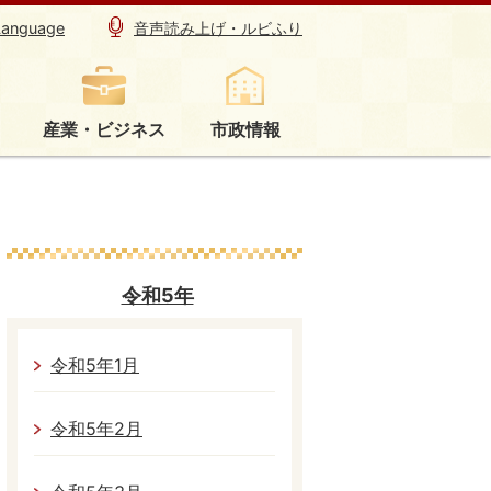
Language
音声読み上げ・ルビふり
産業・ビジネス
市政情報
令和5年
令和5年1月
令和5年2月