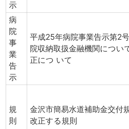
示
病
院
平成25年病院事業告示第2
事
院収納取扱金融機関につい
業
正につ いて
告
示
規
金沢市簡易水道補助金交付
則
改正する規則