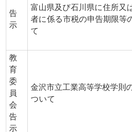
富山県及び石川県に住所又
告
者に係る市税の申告期限等
示
て
教
育
委
金沢市立工業高等学校学則
員
ついて
会
告
示