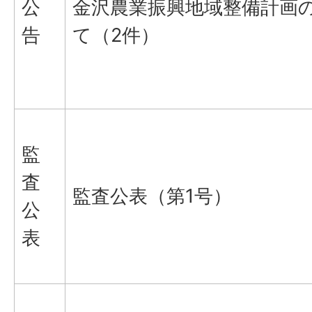
公
金沢農業振興地域整備計画
告
て（2件）
監
査
監査公表（第1号）
公
表