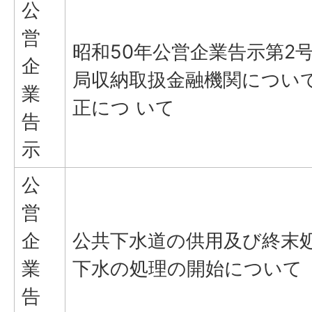
公
営
昭和50年公営企業告示第2
企
局収納取扱金融機関につい
業
正につ いて
告
示
公
営
企
公共下水道の供用及び終末
業
下水の処理の開始について
告