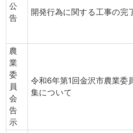
公
開発行為に関する工事の完
告
農
業
委
令和6年第1回金沢市農業委
員
集について
会
告
示