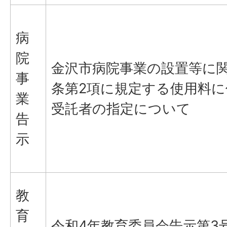
病
院
金沢市病院事業の設置等に関
事
条第2項に規定する使用料に
業
受託者の指定について
告
示
教
育
令和4年教育委員会告示第3