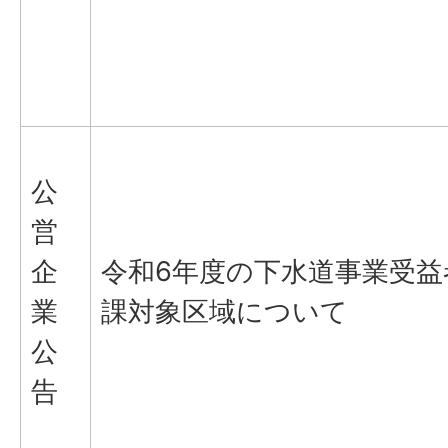
公
営
企
令和6年度の下水道事業受益
業
課対象区域について
公
告