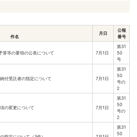
公報
月日
件名
番号
第31
予算等の要領の公表について
7月1日
50
号
第31
50
納付受託者の指定について
7月1日
号の
2
第31
50
項の変更について
7月1日
号の
2
第31
50
の指定について（3件）
7月1日