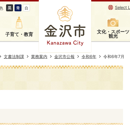
Select 
色
文化・スポーツ
子育て・教育
観光
文書法制課
業務案内
金沢市公報
令和6年
令和6年7月