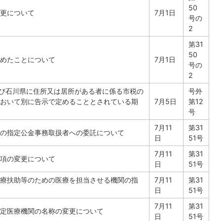
50
更について
7月1日
号の
2
第31
50
めたことについて
7月1日
号の
2
及び石川県に住所又は居所がある者に係る市税の
号外
おいて別に告示で定めることとされている期
7月5日
第12
号
7月11
第31
の指定公金事務取扱者への委託について
日
51号
7月11
第31
項の変更について
日
51号
療扶助等のための医療を担当させる機関の指
7月11
第31
日
51号
7月11
第31
定医療機関の名称の変更について
日
51号