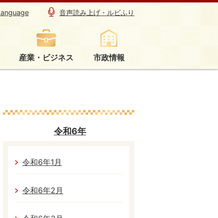
Language
音声読み上げ・ルビふり
産業・ビジネス
市政情報
令和6年
令和6年1月
令和6年2月