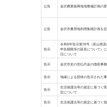
公告
金沢農業振興地域整備計画の変
公告
金沢市農用地利用集積計画を定
令和6年告示第16号（富山県
告示
申告期限等の延長について）に
日について
告示
金沢市史の売払代金の徴収事務
告示
地縁による団体の告示された事
生活保護法等の規定に基づく医
告示
定について
告示
生活保護法等の規定に基づく指