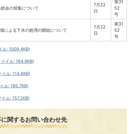
第31
7月22
会総会の招集について
52
日
号
第31
7月22
場による下水の処理の開始について
52
日
号
: 1009.4KB)
イル: 164.9KB)
ル: 114.6KB)
ル: 195.7KB)
ル: 157.2KB)
事に関するお問い合わせ先