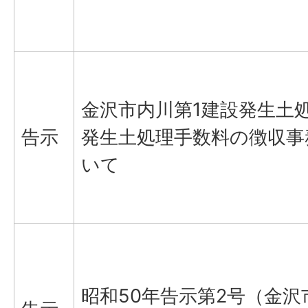
金沢市内川第1建設発生土
告示
発生土処理手数料の徴収事
いて
昭和50年告示第2号（金沢