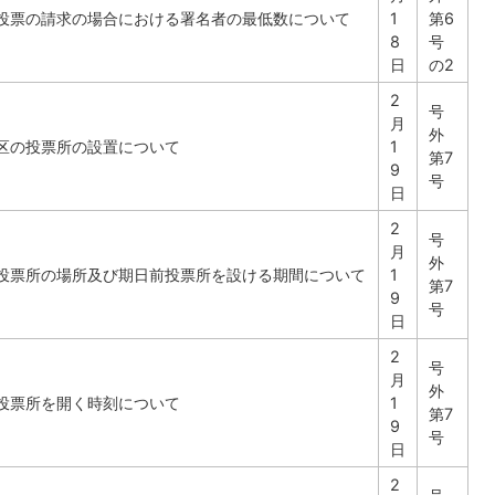
投票の請求の場合における署名者の最低数について
1
第6
8
号
日
の2
2
号
月
外
区の投票所の設置について
1
第7
9
号
日
2
号
月
外
投票所の場所及び期日前投票所を設ける期間について
1
第7
9
号
日
2
号
月
外
投票所を開く時刻について
1
第7
9
号
日
2