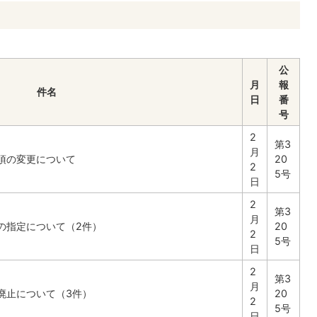
公
月
報
件名
日
番
号
2
第3
月
項の変更について
20
2
5号
日
2
第3
月
の指定について（2件）
20
2
5号
日
2
第3
月
廃止について（3件）
20
2
5号
日