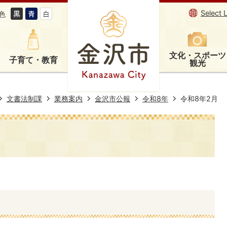
Select 
色
文化・スポーツ
子育て・教育
観光
文書法制課
業務案内
金沢市公報
令和8年
令和8年2月