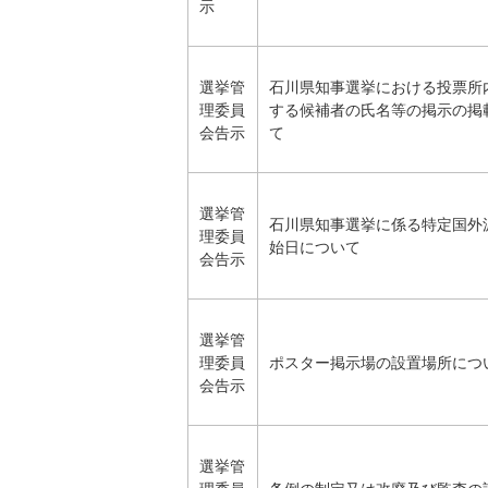
示
選挙管
石川県知事選挙における投票所
理委員
する候補者の氏名等の掲示の掲
会告示
て
選挙管
石川県知事選挙に係る特定国外
理委員
始日について
会告示
選挙管
理委員
ポスター掲示場の設置場所につ
会告示
選挙管