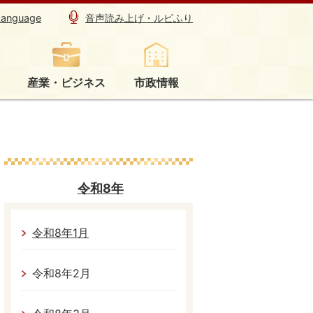
Language
音声読み上げ・ルビふり
産業・ビジネス
市政情報
令和8年
令和8年1月
令和8年2月