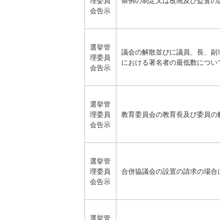
理委員
条例の制定又は改廃及び監査の
会告示
選挙管
議会の解散並びに議員、長、副
理委員
における署名者の最低数につい
会告示
選挙管
理委員
教育委員会の教育長及び委員の
会告示
選挙管
理委員
合併協議会の設置の請求の場合
会告示
選挙管