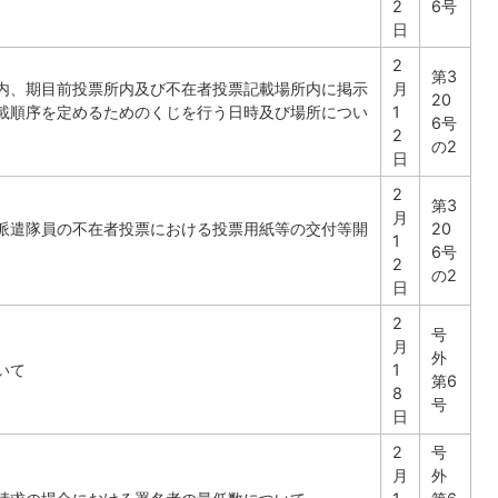
2
6号
日
2
第3
内、期目前投票所内及び不在者投票記載場所内に掲示
月
20
載順序を定めるためのくじを行う日時及び場所につい
1
6号
2
の2
日
2
第3
月
派遣隊員の不在者投票における投票用紙等の交付等開
20
1
6号
2
の2
日
2
号
月
外
いて
1
第6
8
号
日
2
号
月
外