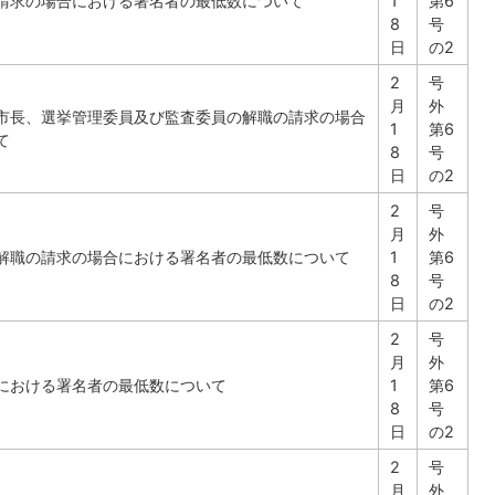
請求の場合における署名者の最低数について
1
第6
8
号
日
の2
2
号
月
外
市長、選挙管理委員及び監査委員の解職の請求の場合
1
第6
て
8
号
日
の2
2
号
月
外
解職の請求の場合における署名者の最低数について
1
第6
8
号
日
の2
2
号
月
外
における署名者の最低数について
1
第6
8
号
日
の2
2
号
月
外