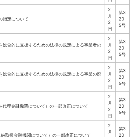
2
第3
月
の指定について
20
2
5号
日
2
第3
を総合的に支援するための法律の規定による事業者の
月
20
2
5号
日
2
第3
を総合的に支援するための法律の規定による事業の廃
月
20
2
5号
日
2
第3
月
収納代理金融機関について）の一部改正について
20
2
5号
日
2
第3
月
市収納取扱金融機関について）の一部改正について
20