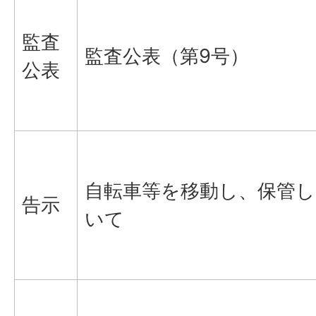
監査
監査公表（第9号）
公表
自転車等を移動し、保管
告示
いて