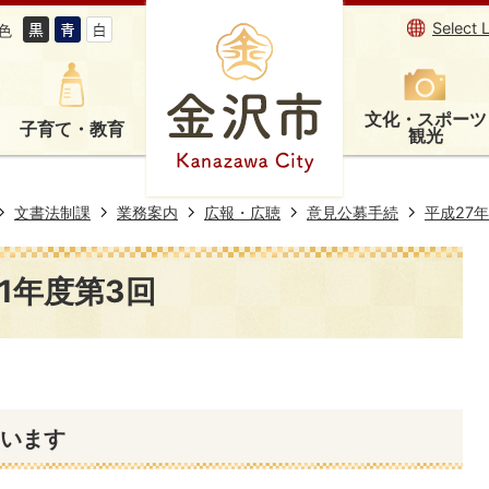
Select 
色
文化・スポーツ
子育て・教育
観光
文書法制課
業務案内
広報・広聴
意見公募手続
平成27
1年度第3回
います