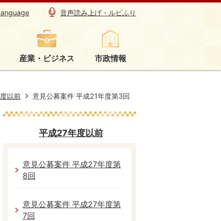
Language
音声読み上げ・ルビふり
産業・ビジネス
市政情報
年度以前
意見公募案件 平成21年度第3回
平成27年度以前
意見公募案件 平成27年度第
8回
意見公募案件 平成27年度第
7回