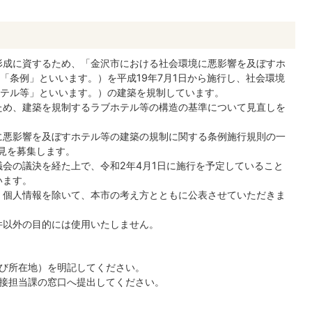
形成に資するため、「金沢市における社会環境に悪影響を及ぼすホ
「条例」といいます。）を平成19年7月1日から施行し、社会環境
テル等」といいます。）の建築を規制しています。
ため、建築を規制するラブホテル等の構造の基準について見直しを
に悪影響を及ぼすホテル等の建築の規制に関する条例施行規則の一
意見を募集します。
会の議決を経た上で、令和2年4月1日に施行を予定していること
います。
、個人情報を除いて、本市の考え方とともに公表させていただきま
件以外の目的には使用いたしません。
び所在地）を明記してください。
接担当課の窓口へ提出してください。
）