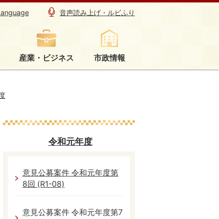
Language
音声読み上げ・ルビふり
産業・ビジネス
市政情報
度
令和元年度
意見公募案件 令和元年度第
8回 (R1-08)
意見公募案件 令和元年度第7