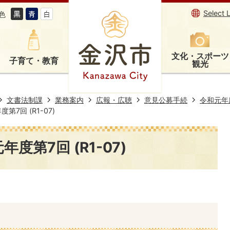
Select 
色
文化・スポーツ
子育て・教育
観光
文書法制課
業務案内
広報・広聴
意見公募手続
令和元年
7回 (R1-07)
度第7回 (R1-07)