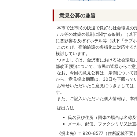
意見公募の趣旨
本市では市民の快適で良好な社会環境の
テル等の建築の規制に関する条例」（以下
に悪影響を及ぼすホテル等（以下「ラブホ
このたび、宿泊施設の多様化に対応する
検討しています。
つきましては、金沢市における社会環境
部改正(案)について、市民の皆様からご
なお、今回の意見公募は、条例について議
から、意見提出期間は、30日を下回って
お寄せいただいたご意見につきましては
す。
また、ご記入いただいた個人情報は、本
提出方法
氏名及び住所（団体の場合は名称及
メール、郵便、ファクシミリ又は直
《提出先》〒920-8577（住所記載不要