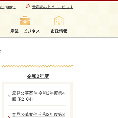
Language
音声読み上げ・ルビふり
産業・ビジネス
市政情報
度
令和2年度
意見公募案件 令和2年度第4
回 (R2-04)
意見公募案件 令和2年度第3