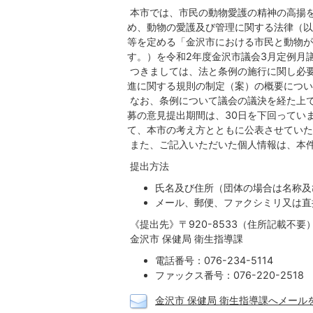
本市では、市民の動物愛護の精神の高揚
め、動物の愛護及び管理に関する法律（以
等を定める「金沢市における市民と動物が
す。）を令和2年度金沢市議会3月定例月
つきましては、法と条例の施行に関し必
進に関する規則の制定（案）の概要につい
なお、条例について議会の議決を経た上で
募の意見提出期間は、30日を下回ってい
て、本市の考え方とともに公表させていた
また、ご記入いただいた個人情報は、本
提出方法
氏名及び住所（団体の場合は名称及
メール、郵便、ファクシミリ又は直
《提出先》〒920-8533（住所記載不要
金沢市 保健局 衛生指導課
電話番号：076-234-5114
ファックス番号：076-220-2518
金沢市 保健局 衛生指導課へメール