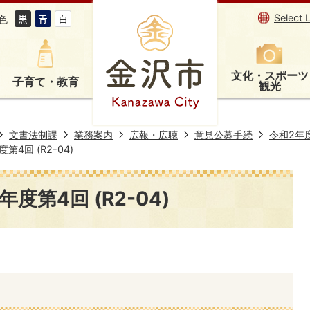
Select 
色
文化・スポーツ
子育て・教育
観光
文書法制課
業務案内
広報・広聴
意見公募手続
令和2年
4回 (R2-04)
度第4回 (R2-04)