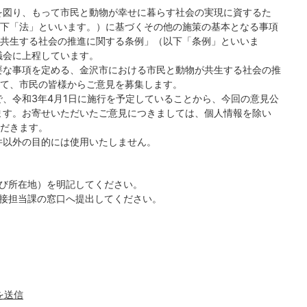
を図り、もって市民と動物が幸せに暮らす社会の実現に資するた
下「法」といいます。）に基づくその他の施策の基本となる事項
共生する社会の推進に関する条例」（以下「条例」といいま
議会に上程しています。
要な事項を定める、金沢市における市民と動物が共生する社会の推
て、市民の皆様からご意見を募集します。
、令和3年4月1日に施行を予定していることから、今回の意見公
ます。お寄せいただいたご意見につきましては、個人情報を除い
だきます。
件以外の目的には使用いたしません。
び所在地）を明記してください。
接担当課の窓口へ提出してください。
）
を送信