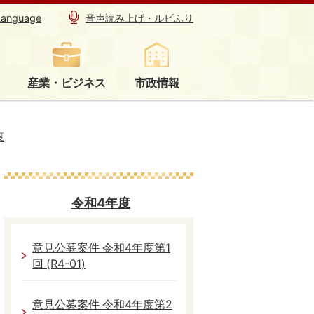
Language
音声読み上げ・ルビふり
産業・ビジネス
市政情報
度
令和4年度
意見公募案件 令和4年度第1
回 (R4-01)
意見公募案件 令和4年度第2