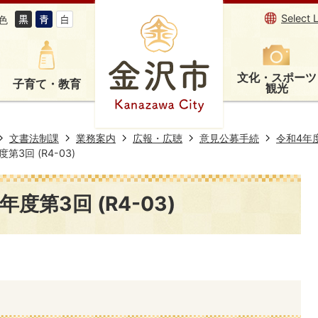
Select 
色
文化・スポーツ
子育て・教育
観光
文書法制課
業務案内
広報・広聴
意見公募手続
令和4年
3回 (R4-03)
度第3回 (R4-03)