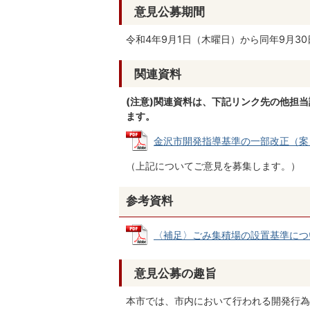
意見公募期間
令和4年9月1日（木曜日）から同年9月3
関連資料
(注意)関連資料は、下記リンク先の他担
ます。
金沢市開発指導基準の一部改正（案）につい
（上記についてご意見を募集します。）
参考資料
〈補足〉ごみ集積場の設置基準について (
意見公募の趣旨
本市では、市内において行われる開発行為