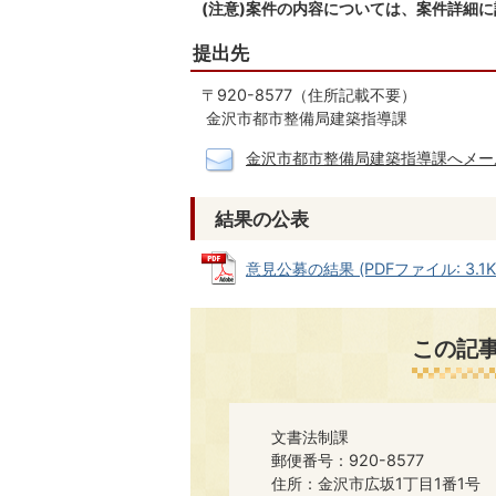
(注意)案件の内容については、案件詳細
提出先
〒920-8577（住所記載不要）
金沢市都市整備局建築指導課
金沢市都市整備局建築指導課へメー
結果の公表
意見公募の結果 (PDFファイル: 3.1K
この記
文書法制課
郵便番号：920-8577
住所：金沢市広坂1丁目1番1号