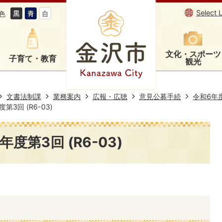
Select 
色
文化・スポーツ
子育て・教育
観光
文書法制課
業務案内
広報・広聴
意見公募手続
令和6年
3回 (R6-03)
度第3回 (R6-03)