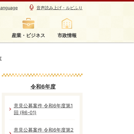
Language
音声読み上げ・ルビふり
産業・ビジネス
市政情報
度
令和6年度
意見公募案件 令和6年度第1
回 (R6-01)
意見公募案件 令和6年度第2