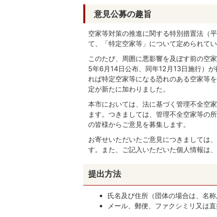
意見公募の趣旨
空家等対策の推進に関する特別措置法（平成
て、「特定空家等」について定められてい
このたび、周囲に悪影響を及ぼす前の空家
5年6月14日公布、同年12月13日施行
れば特定空家等になる恐れのある空家等を
定が新たに加わりました。
本市においては、法に基づく管理不全空家
ます。つきましては、管理不全空家等の所
の皆様からご意見を募集します。
お寄せいただいたご意見につきましては、
す。また、ご記入いただいた個人情報は、
提出方法
氏名及び住所（団体の場合は、名称
メール、郵便、ファクシミリ又は直