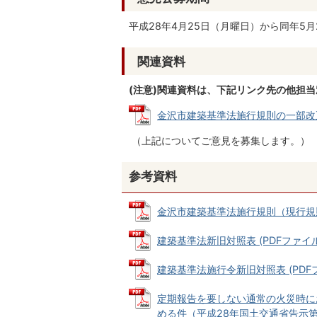
平成28年4月25日（月曜日）から同年5
関連資料
(注意)関連資料は、下記リンク先の他担
金沢市建築基準法施行規則の一部改正（案
（上記についてご意見を募集します。）
参考資料
金沢市建築基準法施行規則（現行規則） (
建築基準法新旧対照表 (PDFファイル: 
建築基準法施行令新旧対照表 (PDFファイ
定期報告を要しない通常の火災時に
める件（平成28年国土交通省告示第240