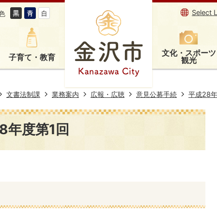
Select 
色
文化・スポーツ
子育て・教育
観光
文書法制課
業務案内
広報・広聴
意見公募手続
平成28
8年度第1回