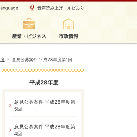
Language
音声読み上げ・ルビふり
産業・ビジネス
市政情報
年度
意見公募案件 平成28年度第1回
平成28年度
意見公募案件 平成28年度第
5回
意見公募案件 平成28年度第
4回