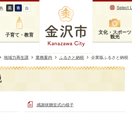
Select 
色
文化・スポーツ
子育て・教育
観光
地域力再生課
業務案内
ふるさと納税
企業版ふるさと納税
税
感謝状贈呈式の様子