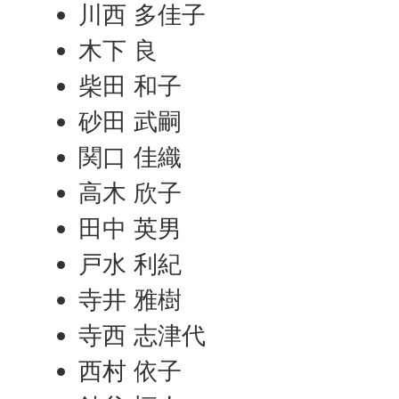
川西 多佳子
木下 良
柴田 和子
砂田 武嗣
関口 佳織
高木 欣子
田中 英男
戸水 利紀
寺井 雅樹
寺西 志津代
西村 依子