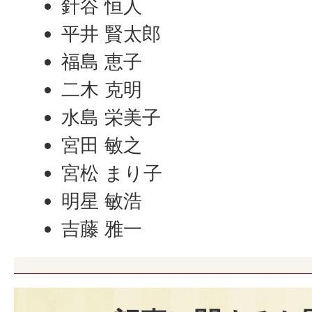
針谷 恒人
平井 賢太郎
福島 恵子
二木 克明
水島 栄美子
宮田 敏之
宮松 まり子
明星 敏浩
吉藤 雅一