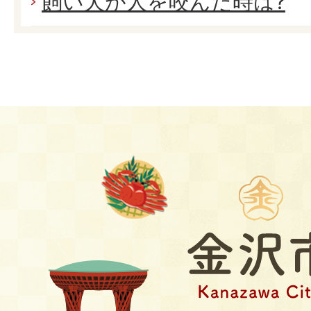
飼い犬が人を咬んだ時は?