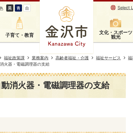
Select 
色
文化・スポーツ
子育て・教育
観光
福祉政策課
業務案内
高齢者福祉・介護
福祉サービス
福
消火器・電磁調理器の支給
自動消火器・電磁調理器の支給