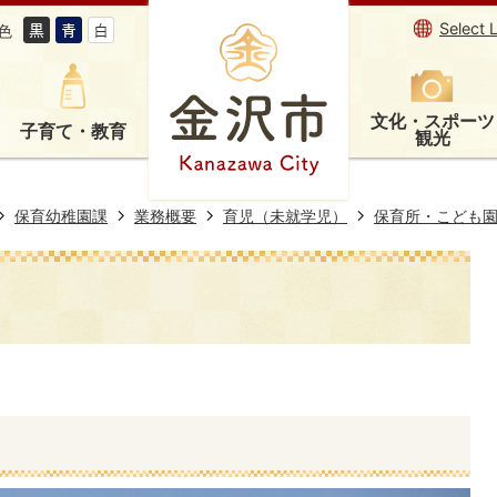
Select 
色
文化・スポーツ
子育て・教育
観光
保育幼稚園課
業務概要
育児（未就学児）
保育所・こども