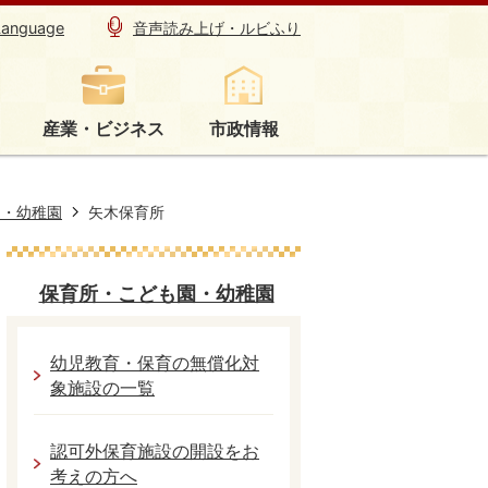
Language
音声読み上げ・ルビふり
産業・ビジネス
市政情報
園・幼稚園
矢木保育所
保育所・こども園・幼稚園
幼児教育・保育の無償化対
象施設の一覧
認可外保育施設の開設をお
考えの方へ