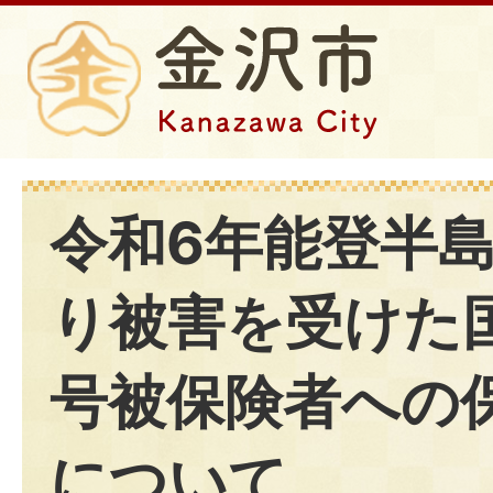
令和6年能登半
り被害を受けた
号被保険者への
について